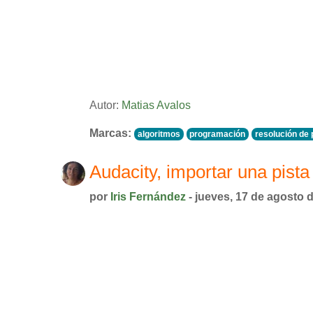
Autor:
Matias Avalos
Marcas:
algoritmos
programación
resolución de
Audacity, importar una pist
por
Iris Fernández
- jueves, 17 de agosto 