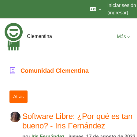
Iniciar sesión
(ingresar)
Saltar al contenido principal
Clementina
Más
Comunidad Clementina
Atrás
Software Libre: ¿Por qué es tan
bueno? - Iris Fernández
por
Iris Fernández
- jueves, 17 de agosto de 2023,