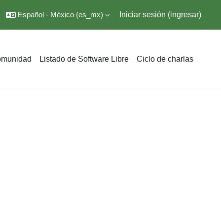
Español - México ‎(es_mx)‎
Iniciar sesión (ingresar)
omunidad
Listado de Software Libre
Ciclo de charlas