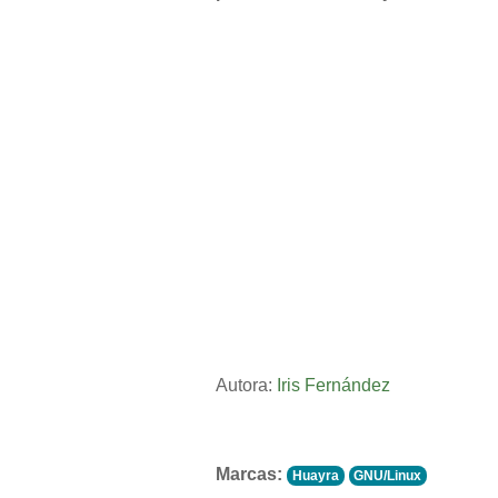
Autora:
Iris Fernández
Marcas:
Huayra
GNU/Linux