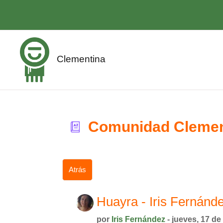
Saltar al contenido principal
Clementina
Comunidad Clemen
Atrás
Huayra - Iris Fernánd
por
Iris Fernández
- jueves, 17 de