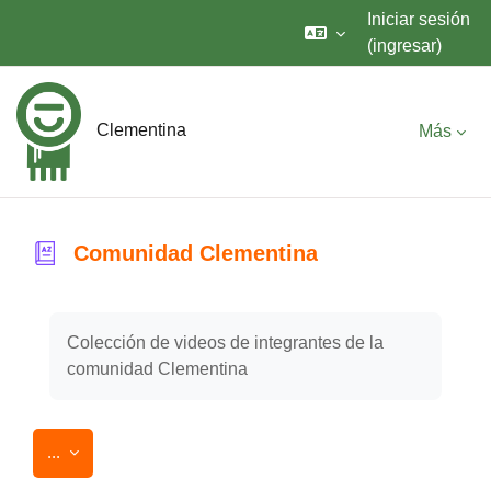
Iniciar sesión
(ingresar)
Saltar al contenido principal
Clementina
Más
Comunidad Clementina
Requisitos de finalización
Colección de videos de integrantes de la
comunidad Clementina
Exportar entradas
...