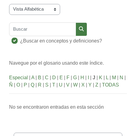
Navegue por el glosario usando este índice.
Buscar
Buscar
¿Buscar en conceptos y definiciones?
Navegue por el glosario usando este índice.
Especial
|
A
|
B
|
C
|
D
|
E
|
F
|
G
|
H
|
I
|
J
|
K
|
L
|
M
|
N
|
Ñ
|
O
|
P
|
Q
|
R
|
S
|
T
|
U
|
V
|
W
|
X
|
Y
|
Z
|
TODAS
No se encontraron entradas en esta sección