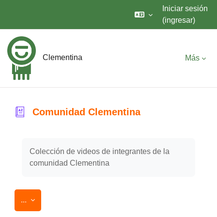
Iniciar sesión
(ingresar)
Saltar al contenido principal
Clementina
Más
Comunidad Clementina
Requisitos de finalización
Colección de videos de integrantes de la
comunidad Clementina
Exportar entradas
...