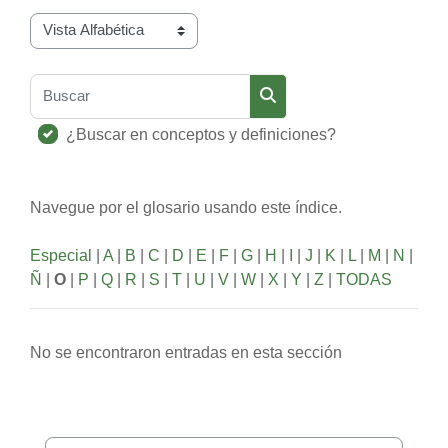
Navegue por el glosario usando este índice.
Buscar
Buscar
¿Buscar en conceptos y definiciones?
Navegue por el glosario usando este índice.
Especial
|
A
|
B
|
C
|
D
|
E
|
F
|
G
|
H
|
I
|
J
|
K
|
L
|
M
|
N
|
Ñ
|
O
|
P
|
Q
|
R
|
S
|
T
|
U
|
V
|
W
|
X
|
Y
|
Z
|
TODAS
No se encontraron entradas en esta sección