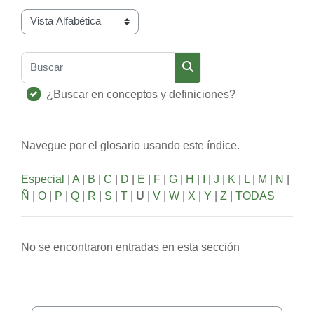
Navegue por el glosario usando este índice.
Buscar
Buscar
¿Buscar en conceptos y definiciones?
Navegue por el glosario usando este índice.
Especial
|
A
|
B
|
C
|
D
|
E
|
F
|
G
|
H
|
I
|
J
|
K
|
L
|
M
|
N
|
Ñ
|
O
|
P
|
Q
|
R
|
S
|
T
|
U
|
V
|
W
|
X
|
Y
|
Z
|
TODAS
No se encontraron entradas en esta sección