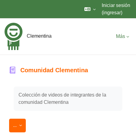
Iniciar sesión
(ingresar)
Saltar al contenido principal
Clementina
Más
Comunidad Clementina
Requisitos de finalización
Colección de videos de integrantes de la
comunidad Clementina
Exportar entradas
...