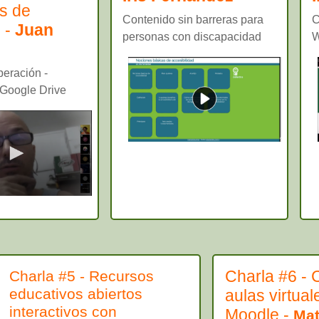
s de
Contenido sin barreras para
C
 -
Juan
personas con discapacidad
W
e
iberación -
 Google Drive
Charla #6 -
Charla #5 - Recursos
educativos abiertos
aulas virtua
interactivos con
Moodle -
Mat