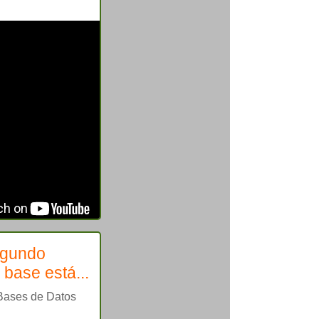
egundo
 base está...
 Bases de Datos