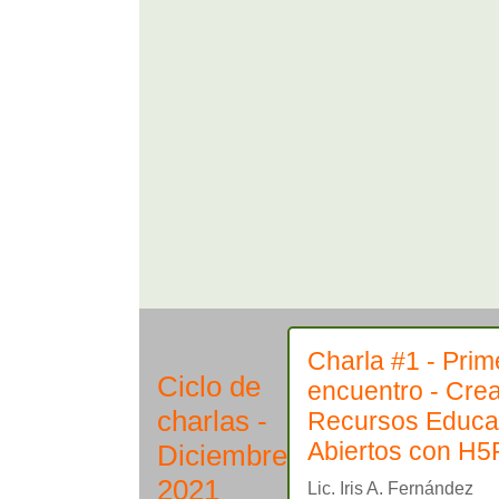
Charla #1 - Prim
Ciclo de
encuentro - Cre
charlas -
Recursos Educa
Abiertos con H5
Diciembre
2021
Lic. Iris A. Fernández