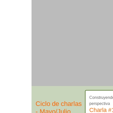
Construyend
Ciclo de charlas
perspectiva
Charla #
- Mayo/Julio