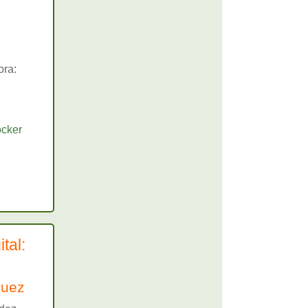
ora:
tal:
guez