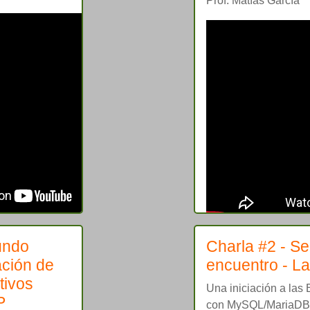
Prof. Matías García
undo
Charla #2 - S
ación de
encuentro - La
tivos
Una iniciación a las
P
con MySQL/MariaDB