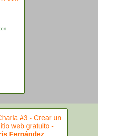
Charla #3 - Crear un
itio web gratuito -
Iris Fernández