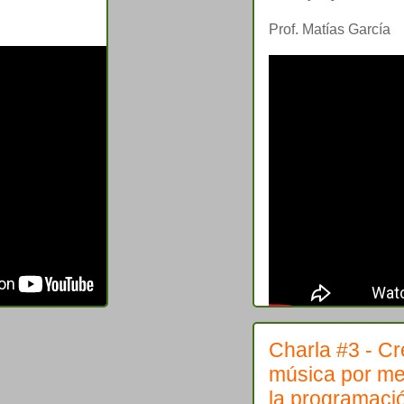
Prof. Matías García
Charla #3 - C
música por me
la programaci