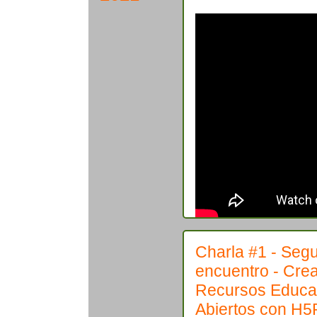
Charla #1 - Seg
encuentro - Cre
Recursos Educa
Abiertos con H5