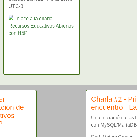
UTC-3
er
Charla #2 - Pr
ación de
encuentro - La
tivos
Una iniciación a las
P
con MySQL/MariaDB