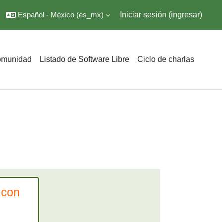
Español - México ‎(es_mx)‎
Iniciar sesión (ingresar)
omunidad
Listado de Software Libre
Ciclo de charlas
 con