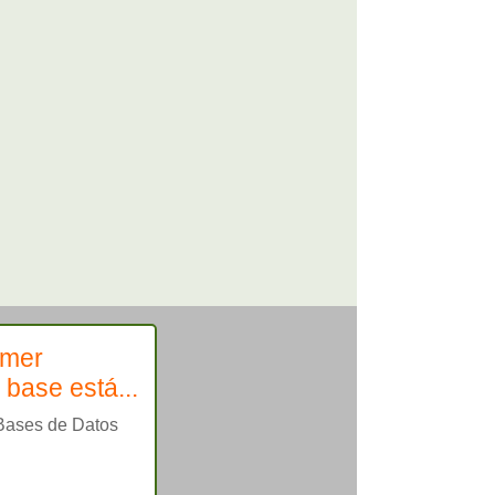
imer
 base está...
 Bases de Datos