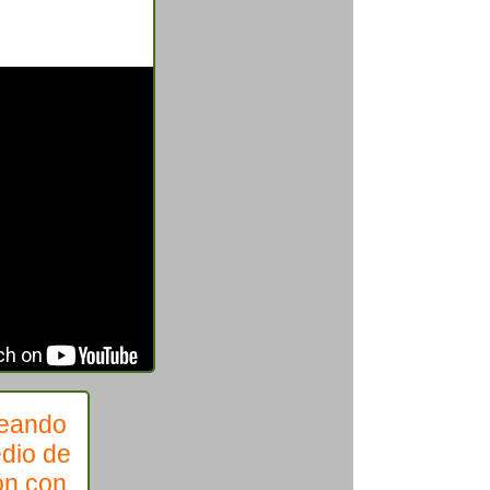
reando
dio de
ón con